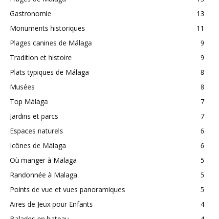
Gastronomie
13
Monuments historiques
11
Plages canines de Málaga
9
Tradition et histoire
9
Plats typiques de Málaga
8
Musées
8
Top Málaga
7
Jardins et parcs
7
Espaces naturels
6
Icônes de Málaga
6
Où manger à Malaga
5
Randonnée à Malaga
5
Points de vue et vues panoramiques
5
Aires de Jeux pour Enfants
4
Balades en bateau
4