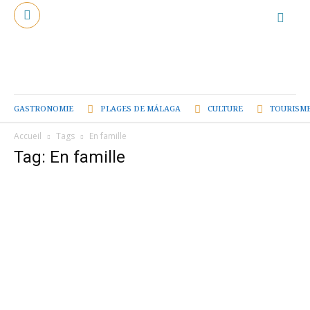
GASTRONOMIE
PLAGES DE MÁLAGA
CULTURE
TOURISME
Accueil
Tags
En famille
Tag: En famille