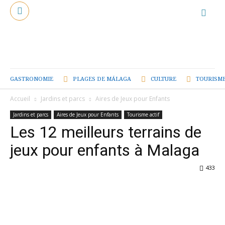
GASTRONOMIE
PLAGES DE MÁLAGA
CULTURE
TOURISME
Accueil
Jardins et parcs
Aires de Jeux pour Enfants
Jardins et parcs
Aires de Jeux pour Enfants
Tourisme actif
Les 12 meilleurs terrains de
jeux pour enfants à Malaga
433