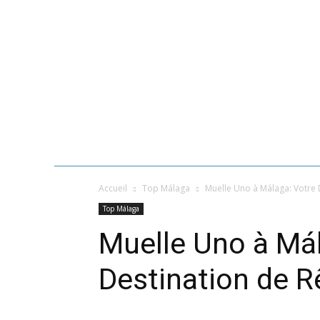
ACCUEIL
GASTRONOMIE
PLAGES DE MÁL
Accueil
Top Málaga
Muelle Uno à Málaga: Votre 
Top Málaga
Muelle Uno à Mál
Destination de R