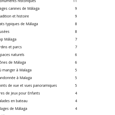
onuments historiques
11
ages canines de Málaga
9
adition et histoire
9
ats typiques de Málaga
8
usées
8
op Málaga
7
rdins et parcs
7
paces naturels
6
cônes de Málaga
6
ù manger à Malaga
5
andonnée à Malaga
5
ints de vue et vues panoramiques
5
res de Jeux pour Enfants
4
alades en bateau
4
llages de Málaga
4