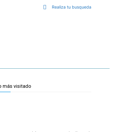
Realiza tu busqueda
GA
TOP MÁLAGA
MORE
o más visitado