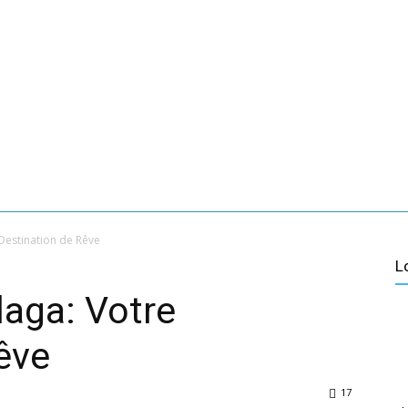
VACANCES À MÁLAGA
À PROPOS DE NOUS
CONTACT
VER MÁS
AGA
CULTURE
TOURISME ACTIF
VILLAGES DE MÁLA
Destination de Rêve
L
aga: Votre
êve
17