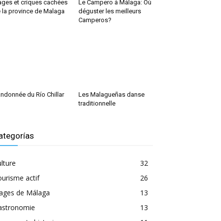
ages et criques cachées
Le Campero à Málaga: Où
 la province de Malaga
déguster les meilleurs
Camperos?
ndonnée du Río Chillar
Les Malagueñas danse
traditionnelle
ategorías
lture
32
urisme actif
26
lages de Málaga
13
astronomie
13