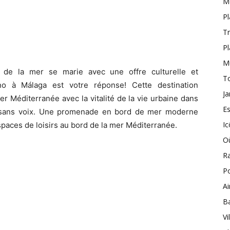
M
Pl
Tr
Pl
M
 de la mer se marie avec une offre culturelle et
T
no à Málaga est votre réponse! Cette destination
Ja
r Méditerranée avec la vitalité de la vie urbaine dans
Es
a sans voix. Une promenade en bord de mer moderne
I
spaces de loisirs au bord de la mer Méditerranée.
O
R
Po
Ai
B
Vi