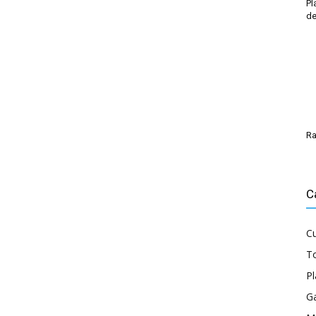
Pl
de
Ra
C
Cu
To
P
G