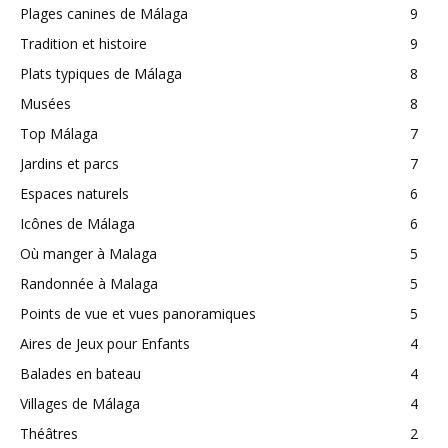
Plages canines de Málaga
9
Tradition et histoire
9
Plats typiques de Málaga
8
Musées
8
Top Málaga
7
Jardins et parcs
7
Espaces naturels
6
Icônes de Málaga
6
Où manger à Malaga
5
Randonnée à Malaga
5
Points de vue et vues panoramiques
5
Aires de Jeux pour Enfants
4
Balades en bateau
4
Villages de Málaga
4
Théâtres
2