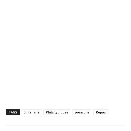
TAGS
En famille
Plats typiques
poinçons
Repas