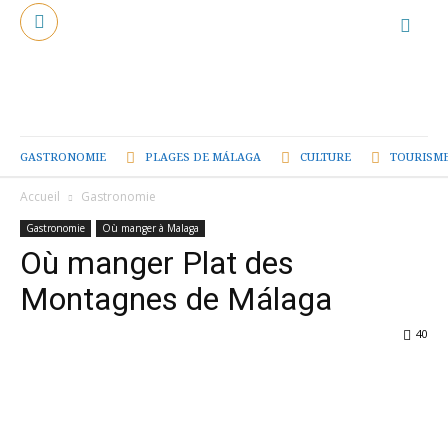
GASTRONOMIE
PLAGES DE MÁLAGA
CULTURE
TOURISME
Accueil
Gastronomie
Gastronomie
Où manger à Malaga
Où manger Plat des
Montagnes de Málaga
40