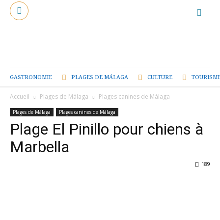
GASTRONOMIE
PLAGES DE MÁLAGA
CULTURE
TOURISME
Accueil
Plages de Málaga
Plages canines de Málaga
Plages de Málaga
Plages canines de Málaga
Plage El Pinillo pour chiens à
Marbella
189