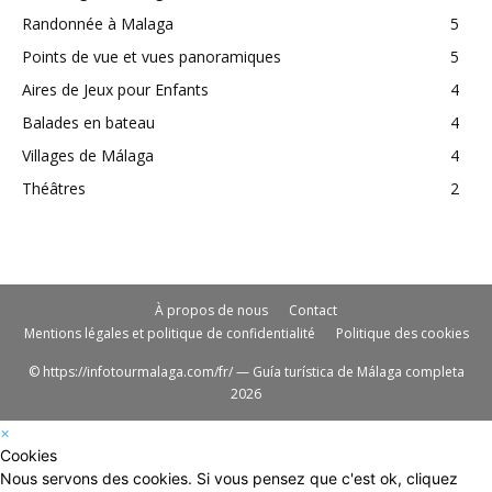
Randonnée à Malaga
5
Points de vue et vues panoramiques
5
Aires de Jeux pour Enfants
4
Balades en bateau
4
Villages de Málaga
4
Théâtres
2
À propos de nous
Contact
Mentions légales et politique de confidentialité
Politique des cookies
© https://infotourmalaga.com/fr/ — Guía turística de Málaga completa
2026
×
Cookies
Nous servons des cookies. Si vous pensez que c'est ok, cliquez