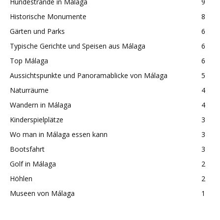
Hundestrände in Málaga
9
Historische Monumente
8
Gärten und Parks
6
Typische Gerichte und Speisen aus Málaga
6
Top Málaga
6
Aussichtspunkte und Panoramablicke von Málaga
5
Naturräume
4
Wandern in Málaga
4
Kinderspielplätze
3
Wo man in Málaga essen kann
3
Bootsfahrt
3
Golf in Málaga
2
Höhlen
2
Museen von Málaga
1