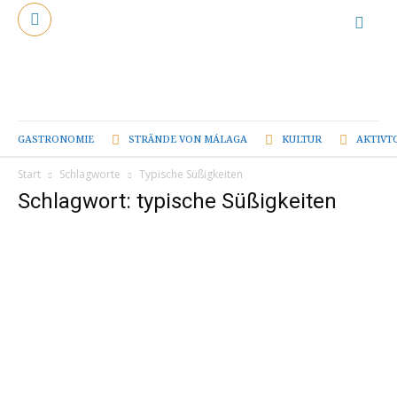
GASTRONOMIE
STRÄNDE VON MÁLAGA
KULTUR
AKTIVT
Start
Schlagworte
Typische Süßigkeiten
Schlagwort: typische Süßigkeiten