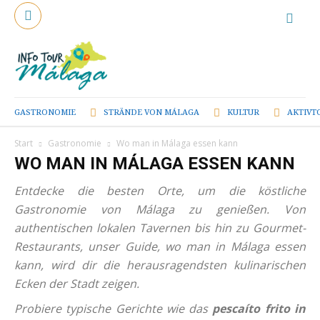
GASTRONOMIE
STRÄNDE VON MÁLAGA
KULTUR
AKTIVT
Start
Gastronomie
Wo man in Málaga essen kann
WO MAN IN MÁLAGA ESSEN KANN
Entdecke die besten Orte, um die köstliche
Gastronomie von Málaga zu genießen. Von
authentischen lokalen Tavernen bis hin zu Gourmet-
Restaurants, unser Guide, wo man in Málaga essen
kann, wird dir die herausragendsten kulinarischen
Ecken der Stadt zeigen.
Probiere typische Gerichte wie das
pescaíto frito in