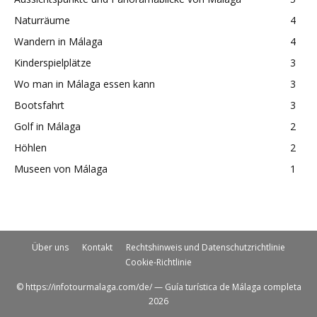
Naturräume
4
Wandern in Málaga
4
Kinderspielplätze
3
Wo man in Málaga essen kann
3
Bootsfahrt
3
Golf in Málaga
2
Höhlen
2
Museen von Málaga
1
Über uns
Kontakt
Rechtshinweis und Datenschutzrichtlinie
Cookie-Richtlinie
© https://infotourmalaga.com/de/ — Guía turística de Málaga completa
2026