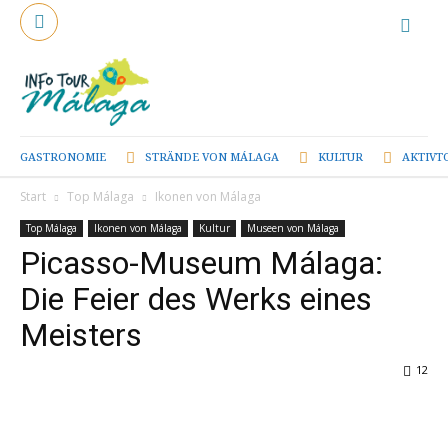
GASTRONOMIE
STRÄNDE VON MÁLAGA
KULTUR
AKTIVT
Start
Top Málaga
Ikonen von Málaga
Top Málaga
Ikonen von Málaga
Kultur
Museen von Málaga
Picasso-Museum Málaga:
Die Feier des Werks eines
Meisters
12