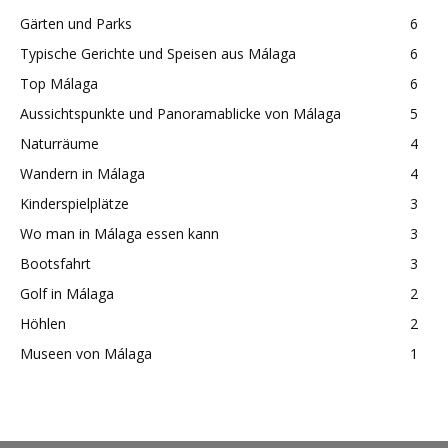
Gärten und Parks
6
Typische Gerichte und Speisen aus Málaga
6
Top Málaga
6
Aussichtspunkte und Panoramablicke von Málaga
5
Naturräume
4
Wandern in Málaga
4
Kinderspielplätze
3
Wo man in Málaga essen kann
3
Bootsfahrt
3
Golf in Málaga
2
Höhlen
2
Museen von Málaga
1