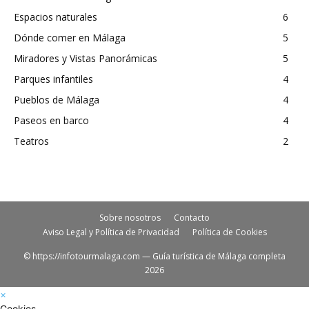
Espacios naturales
6
Dónde comer en Málaga
5
Miradores y Vistas Panorámicas
5
Parques infantiles
4
Pueblos de Málaga
4
Paseos en barco
4
Teatros
2
Sobre nosotros
Contacto
Aviso Legal y Política de Privacidad
Política de Cookies
© https://infotourmalaga.com — Guía turística de Málaga completa
2026
×
Cookies