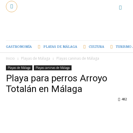
GASTRONOMÍA
PLAYAS DE MÁLAGA
CULTURA
TURISMO 
Inicio
Playas de Málaga
Playas caninas de Málaga
Playas de Málaga
Playas caninas de Málaga
Playa para perros Arroyo
Totalán en Málaga
482