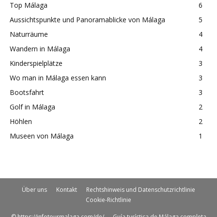
Top Málaga
6
Aussichtspunkte und Panoramablicke von Málaga
5
Naturräume
4
Wandern in Málaga
4
Kinderspielplätze
3
Wo man in Málaga essen kann
3
Bootsfahrt
3
Golf in Málaga
2
Höhlen
2
Museen von Málaga
1
Über uns
Kontakt
Rechtshinweis und Datenschutzrichtlinie
Cookie-Richtlinie
© https://infotourmalaga.com/de/ — Guía turística de Málaga completa