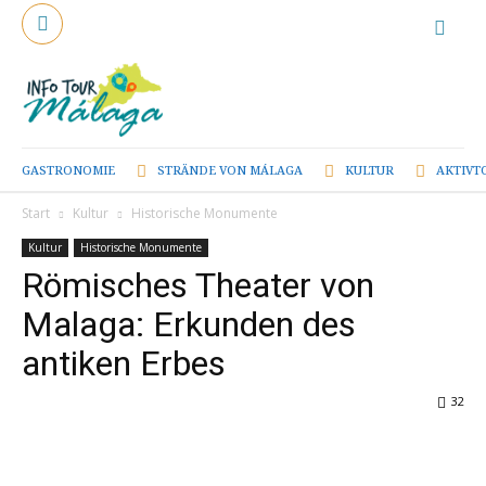
GASTRONOMIE
STRÄNDE VON MÁLAGA
KULTUR
AKTIVT
Start
Kultur
Historische Monumente
Kultur
Historische Monumente
Römisches Theater von
Malaga: Erkunden des
antiken Erbes
32