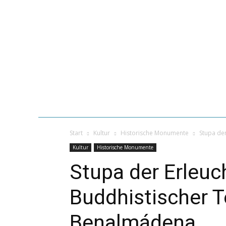
START
UR
GASTRONOMIE
STRÄNDE VON M
Start
Kultur
Historische Monumente
Stupa de
Kultur
Historische Monumente
Stupa der Erleuc
Buddhistischer 
Benalmádena