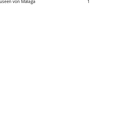
useen von Málaga
1