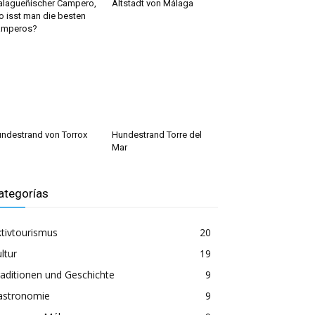
lagueñischer Campero,
Altstadt von Málaga
 isst man die besten
amperos?
ndestrand von Torrox
Hundestrand Torre del
Mar
ategorías
tivtourismus
20
ltur
19
aditionen und Geschichte
9
astronomie
9