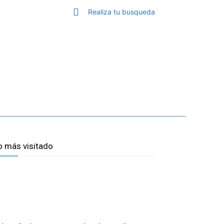
Realiza tu busqueda
GA
TOP MÁLAGA
MORE
o más visitado