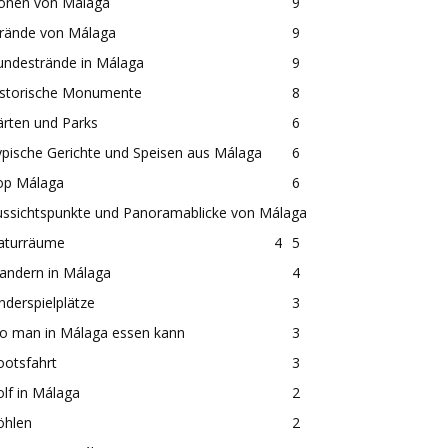
konen von Málaga
9
trände von Málaga
9
undestrände in Málaga
9
istorische Monumente
8
rten und Parks
6
pische Gerichte und Speisen aus Málaga
6
op Málaga
6
ussichtspunkte und Panoramablicke von Málaga
aturräume
4
5
andern in Málaga
4
nderspielplätze
3
o man in Málaga essen kann
3
ootsfahrt
3
lf in Málaga
2
öhlen
2