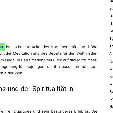
I
S
H
H
Gä
Ty
T
na
ist ein beeindruckendes Monument mit einer Höhe
rt der Meditation und des Gebets für den Weltfrieden
A
em Hügel in Benalmádena mit Blick auf das Mittelmeer,
N
Umgebung für diejenigen, die ihn besuchen möchten,
W
nie der Welt.
Ki
W
 und der Spiritualität in
B
Go
H
 ein einzigartiges und sehr besonderes Erlebnis. Die