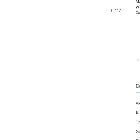
Ma
Wo
117
C
Hu
C
Ak
Ku
Tr
G