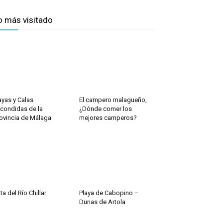
o más visitado
ayas y Calas
El campero malagueño,
condidas de la
¿Dónde comer los
ovincia de Málaga
mejores camperos?
ta del Río Chillar
Playa de Cabopino –
Dunas de Artola