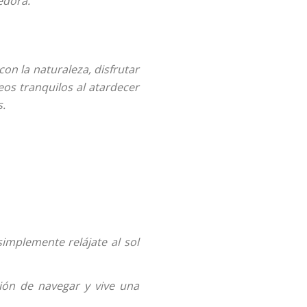
edora.
n la naturaleza, disfrutar
os tranquilos al atardecer
s.
simplemente relájate al sol
ción de navegar y vive una