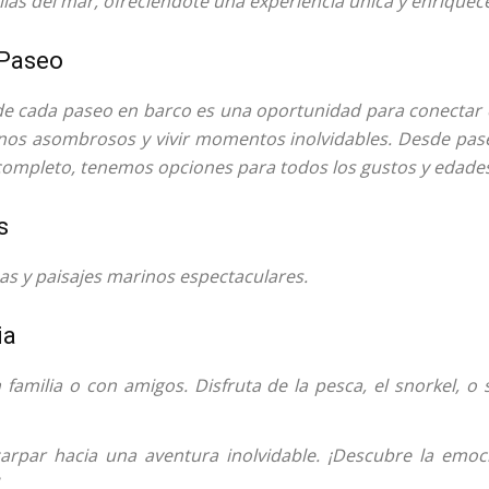
illas del mar, ofreciéndote una experiencia única y enriquec
 Paseo
 cada paseo en barco es una oportunidad para conectar co
inos asombrosos y vivir momentos inolvidables. Desde pase
completo, tenemos opciones para todos los gustos y edade
s
nas y paisajes marinos espectaculares.
ia
 familia o con amigos. Disfruta de la pesca, el snorkel, o 
zarpar hacia una aventura inolvidable. ¡Descubre la emo