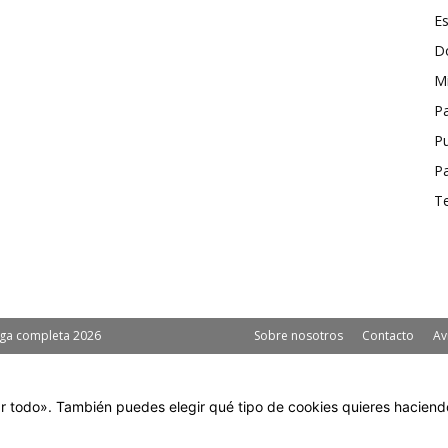
Es
D
Mi
Pa
P
P
T
aga completa 2026
Sobre nosotros
Contacto
Av
r todo». También puedes elegir qué tipo de cookies quieres haciendo