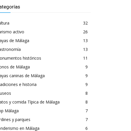
ategorías
ltura
32
rismo activo
26
layas de Málaga
13
astronomía
13
onumentos históricos
11
conos de Málaga
9
ayas caninas de Málaga
9
adiciones e historia
9
useos
8
atos y comida Típica de Málaga
8
op Málaga
7
rdines y parques
7
enderismo en Málaga
6