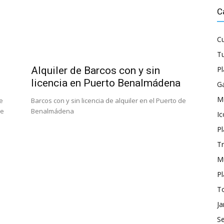
C
Cu
Tu
Alquiler de Barcos con y sin
P
licencia en Puerto Benalmádena
G
M
e
Barcos con y sin licencia de alquiler en el Puerto de
de
Benalmádena
I
Pl
Tr
M
Pl
T
Ja
S