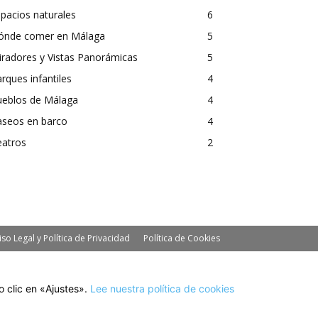
pacios naturales
6
ónde comer en Málaga
5
radores y Vistas Panorámicas
5
rques infantiles
4
ueblos de Málaga
4
aseos en barco
4
eatros
2
iso Legal y Política de Privacidad
Política de Cookies
 clic en «Ajustes».
Lee nuestra política de cookies