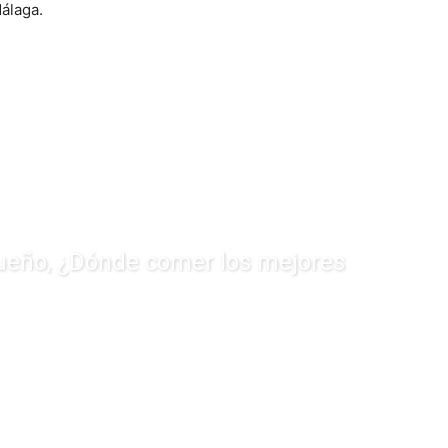
álaga.
eño, ¿Dónde comer los mejores