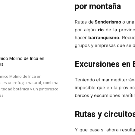
por montaña
Rutas de
Senderismo
o una
por algún
río
de la provinc
hacer
barranquismo
. Recue
grupos y empresas que se de
nico Molino de Inca en
Excursiones en 
os
tánico Molino de Inca en
Teniendo el mar mediterráne
 es un refugio natural, combina
imposible que en la provinc
versidad botánica y un pintoresco
és
barcos y excursiones maríti
Rutas y circuito
Y que pasa si ahora result