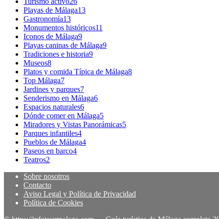
Turismo activo
26
Playas de Málaga
13
Gastronomía
13
Monumentos históricos
11
Iconos de Málaga
9
Playas caninas de Málaga
9
Tradiciones e historia
9
Museos
8
Platos y comida Típica de Málaga
8
Top Málaga
7
Jardines y parques
7
Senderismo en Málaga
6
Espacios naturales
6
Dónde comer en Málaga
5
Miradores y Vistas Panorámicas
5
Parques infantiles
4
Pueblos de Málaga
4
Paseos en barco
4
Teatros
2
Sobre nosotros
Contacto
Aviso Legal y Política de Privacidad
Política de Cookies