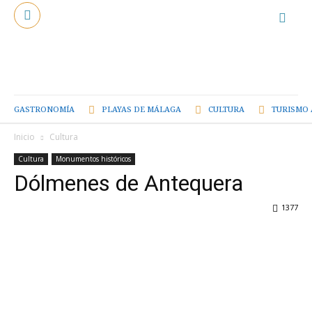
GASTRONOMÍA
PLAYAS DE MÁLAGA
CULTURA
TURISMO 
Inicio
Cultura
Cultura
Monumentos históricos
Dólmenes de Antequera
1377