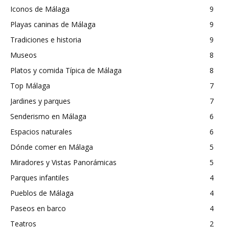
Iconos de Málaga
9
Playas caninas de Málaga
9
Tradiciones e historia
9
Museos
8
Platos y comida Típica de Málaga
8
Top Málaga
7
Jardines y parques
7
Senderismo en Málaga
6
Espacios naturales
6
Dónde comer en Málaga
5
Miradores y Vistas Panorámicas
5
Parques infantiles
4
Pueblos de Málaga
4
Paseos en barco
4
Teatros
2