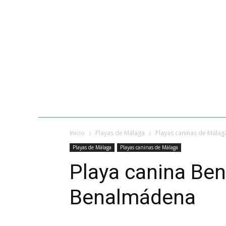
INICIO
V
GASTRONOMÍA
PLAYAS DE MÁ
Inicio
Playas de Málaga
Playas caninas de Málag
Playas de Málaga
Playas caninas de Málaga
Playa canina Ben
Benalmádena