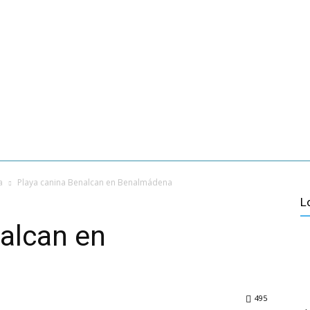
ACACIONES EN MÁLAGA
SOBRE NOSOTROS
CONTACTO
VER MÁS
LAGA
CULTURA
TURISMO ACTIVO
PUEBLOS DE MÁLA
a
Playa canina Benalcan en Benalmádena
L
alcan en
495