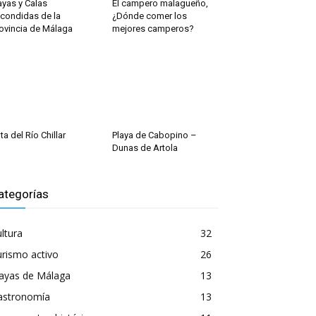
ayas y Calas
El campero malagueño,
condidas de la
¿Dónde comer los
ovincia de Málaga
mejores camperos?
ta del Río Chillar
Playa de Cabopino –
Dunas de Artola
ategorías
ltura
32
rismo activo
26
layas de Málaga
13
astronomía
13