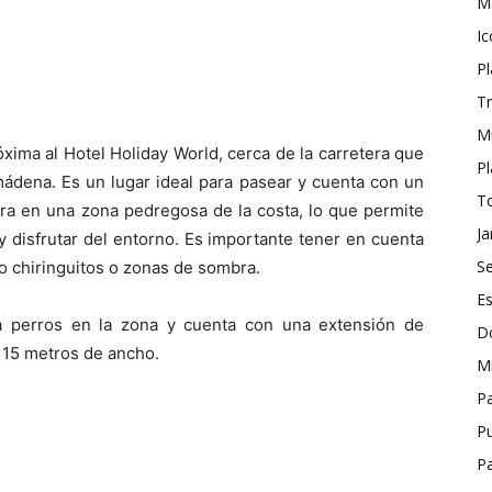
M
I
Pl
Tr
M
xima al Hotel Holiday World, cerca de la carretera que
Pl
lmádena. Es un lugar ideal para pasear y cuenta con un
T
ra en una zona pedregosa de la costa, lo que permite
Ja
y disfrutar del entorno. Es importante tener en cuenta
S
o chiringuitos o zonas de sombra.
Es
a perros en la zona y cuenta con una extensión de
D
 15 metros de ancho.
Mi
Pa
P
P