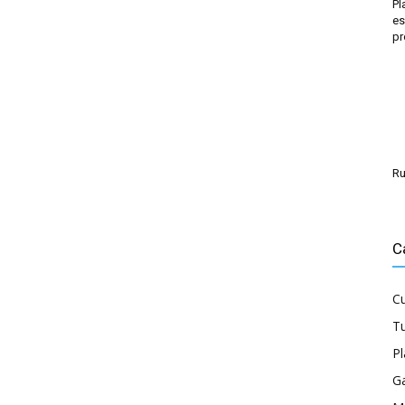
Pl
es
pr
Ru
C
Cu
Tu
P
G