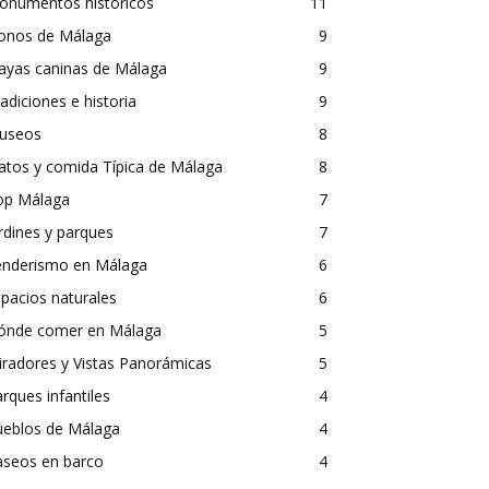
onumentos históricos
11
conos de Málaga
9
ayas caninas de Málaga
9
adiciones e historia
9
useos
8
atos y comida Típica de Málaga
8
op Málaga
7
rdines y parques
7
enderismo en Málaga
6
pacios naturales
6
ónde comer en Málaga
5
radores y Vistas Panorámicas
5
rques infantiles
4
ueblos de Málaga
4
aseos en barco
4